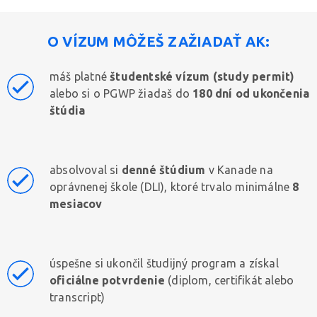
O VÍZUM MÔŽEŠ ZAŽIADAŤ AK:
máš platné
študentské vízum (study permit)
alebo si o PGWP žiadaš do
180 dní od ukončenia
štúdia
absolvoval si
denné štúdium
v Kanade na
oprávnenej škole (DLI), ktoré trvalo minimálne
8
mesiacov
úspešne si ukončil študijný program a získal
oficiálne potvrdenie
(diplom, certifikát alebo
transcript)