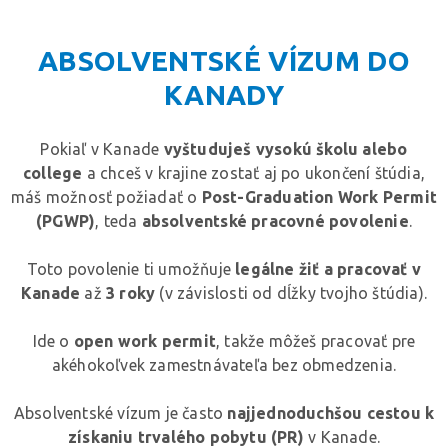
ABSOLVENTSKÉ VÍZUM DO
KANADY
Pokiaľ v Kanade
vyštuduješ vysokú školu alebo
college
a chceš v krajine zostať aj po ukončení štúdia,
máš možnosť požiadať o
Post-Graduation Work Permit
(PGWP)
, teda
absolventské pracovné povolenie
.
Toto povolenie ti umožňuje
legálne žiť a pracovať v
Kanade
až
3 roky
(v závislosti od dĺžky tvojho štúdia).
Ide o
open work permit
, takže môžeš pracovať pre
akéhokoľvek zamestnávateľa bez obmedzenia.
Absolventské vízum je často
najjednoduchšou cestou k
získaniu trvalého pobytu (PR)
v Kanade.