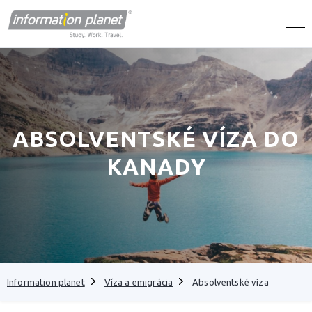
ABSOLVENTSKÉ VÍZA DO
KANADY
Information planet
Víza a emigrácia
Absolventské víza