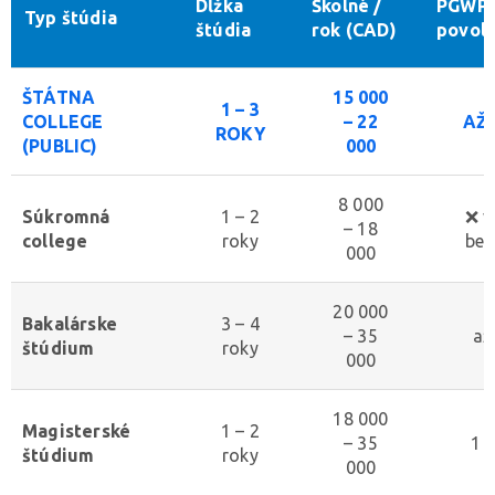
Dĺžka
Školné /
PGWP 
Typ štúdia
štúdia
rok (CAD)
povole
ŠTÁTNA
15 000
1 – 3
COLLEGE
– 22
AŽ 
ROKY
(PUBLIC)
000
8 000
Súkromná
1 – 2
❌ v
– 18
college
roky
bez
000
20 000
Bakalárske
3 – 4
– 35
až
štúdium
roky
000
18 000
Magisterské
1 – 2
– 35
1 –
štúdium
roky
000