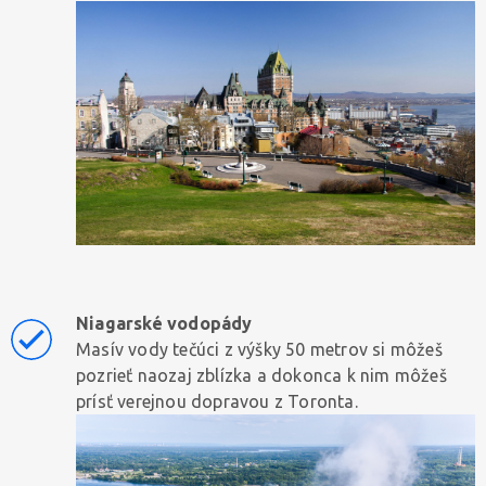
Niagarské vodopády
Masív vody tečúci z výšky 50 metrov si môžeš
pozrieť naozaj zblízka a dokonca k nim môžeš
prísť verejnou dopravou z Toronta.