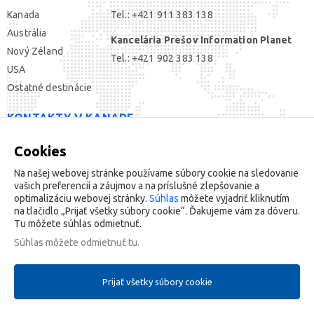
Kanada
Tel.: +421 911 383 138
Austrália
Kancelária Prešov Information Planet
Nový Zéland
Tel.: +421 902 383 138
USA
Ostatné destinácie
KONTAKTY V KANADE
Cookies
SOCIÁLNE SIETE
Na našej webovej stránke používame súbory cookie na sledovanie
vašich preferencií a záujmov a na príslušné zlepšovanie a
optimalizáciu webovej stránky.
Súhlas
môžete vyjadriť kliknutím
na tlačidlo „Prijať všetky súbory cookie“. Ďakujeme vám za dôveru.
Tu môžete súhlas odmietnuť.
Súhlas môžete
odmietnuť tu
.
Copyright © 2020 Information Planet. Všetky práva vyhradené
Prijať všetky súbory cookie
Mapa webu
Tlač stránky