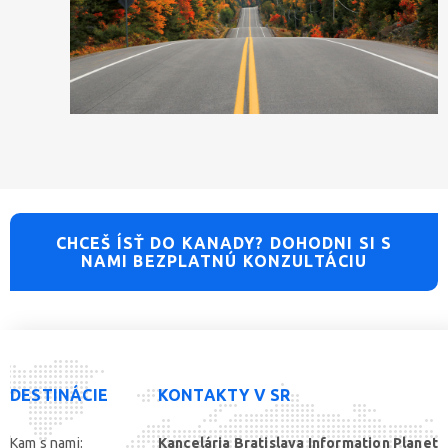
CHCEŠ ÍSŤ DO KANADY? DOHODNI SI S
NAMI BEZPLATNÚ KONZULTÁCIU
DESTINÁCIE
KONTAKTY V SR
Kam s nami:
Kancelária Bratislava Information Planet