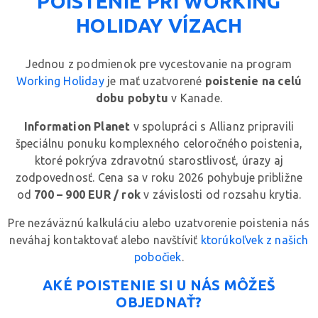
POISTENIE PRI WORKING
HOLIDAY VÍZACH
Jednou z podmienok pre vycestovanie na program
Working Holiday
je mať uzatvorené
poistenie na celú
dobu pobytu
v Kanade.
Information Planet
v spolupráci s Allianz pripravili
špeciálnu ponuku komplexného celoročného poistenia,
ktoré pokrýva zdravotnú starostlivosť, úrazy aj
zodpovednosť. Cena sa v roku 2026 pohybuje približne
od
700 – 900 EUR / rok
v závislosti od rozsahu krytia.
Pre nezáväznú kalkuláciu alebo uzatvorenie poistenia nás
neváhaj kontaktovať alebo navštíviť
ktorúkoľvek z našich
pobočiek
.
AKÉ POISTENIE SI U NÁS MÔŽEŠ
OBJEDNAŤ?