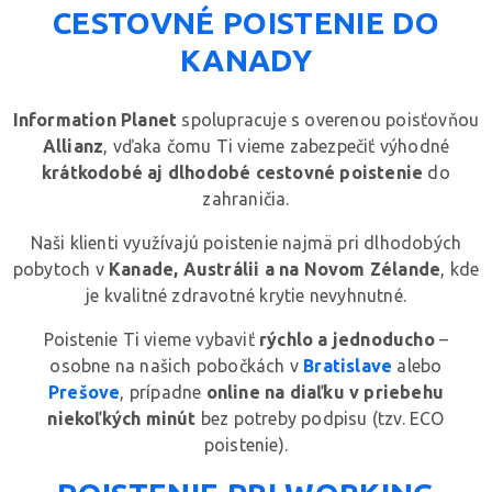
CESTOVNÉ POISTENIE DO
KANADY
Information Planet
spolupracuje s overenou poisťovňou
Allianz
, vďaka čomu Ti vieme zabezpečiť výhodné
krátkodobé aj dlhodobé cestovné poistenie
do
zahraničia.
Naši klienti využívajú poistenie najmä pri dlhodobých
pobytoch v
Kanade, Austrálii a na Novom Zélande
, kde
je kvalitné zdravotné krytie nevyhnutné.
Poistenie Ti vieme vybaviť
rýchlo a jednoducho
–
osobne na našich pobočkách v
Bratislave
alebo
Prešove
, prípadne
online na diaľku v priebehu
niekoľkých minút
bez potreby podpisu (tzv. ECO
poistenie).