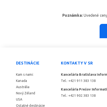
Poznámka:
Uvedené ceny 
DESTINÁCIE
KONTAKTY V SR
Kam s nami:
Kancelária Bratislava Infor
Kanada
Tel.: +421 911 383 138
Austrália
Kancelária Prešov Informat
Nový Zéland
Tel.: +421 902 383 138
USA
Ostatné destinácie