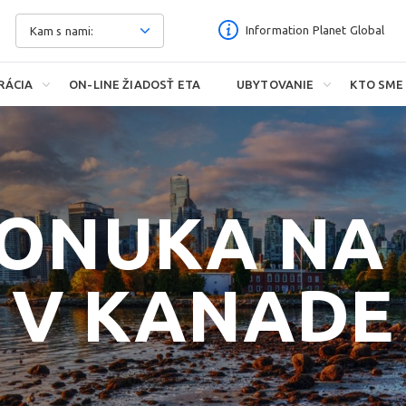
Information Planet Global
Kam s nami:
Kanada
RÁCIA
ON-LINE ŽIADOSŤ ETA
UBYTOVANIE
KTO SME
Austrália
Nový Zéland
USA
Anglicko
ONUKA NA
Írsko
Malta
V KANADE
Dánsko
Holandsko
Švédsko
JAR