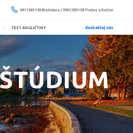
0911383138 Bratislava / 0902383138 Prešov a Košice
Kontaktuj nás
TEST ANGLIČTINY
 ŠTÚDIUM