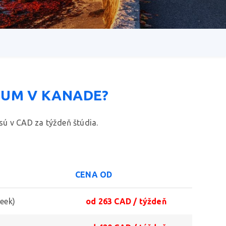
IUM V KANADE?
 sú v CAD za týždeň štúdia.
CENA OD
week)
od 263 CAD / týždeň