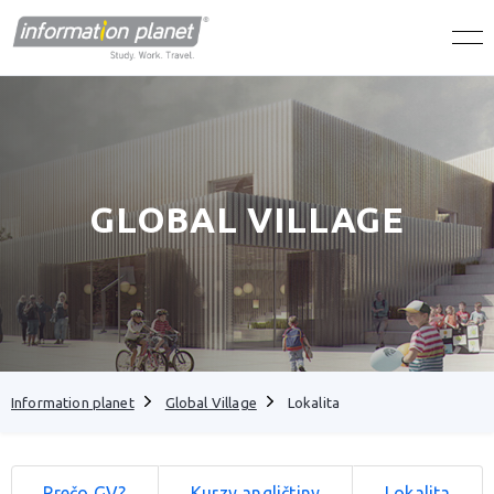
GLOBAL VILLAGE
Information planet
Global Village
Lokalita
Prečo GV?
Kurzy angličtiny
Lokalita