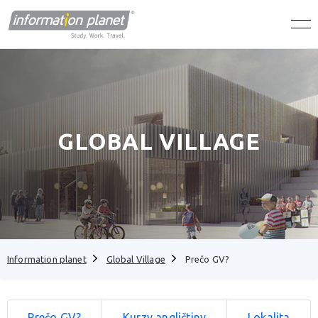
GLOBAL VILLAGE
Information planet
Global Village
Prečo GV?
Prečo GV?
Kurzy angličtiny
Lokalita